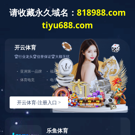
请输入验证码下载附件
华体会官方网页版
|
欧宝网页版页面登录
|
开云手机入口
|
开元
官方网站
|
KY.COM
|
AK游戏平台
|
MK网页版登录入口
|
华体
会在线
|
安博官方网页版
|